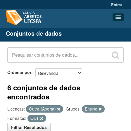
Entrar
Conjuntos de dados
Conjuntos de dados
Organizações
Grupos
Sobre
Ordenar por
6 conjuntos de dados
encontrados
Licenças:
Outra (Aberta)
Grupos:
Ensino
Formatos:
ODT
Filtrar Resultados