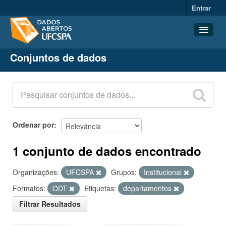
Entrar
Conjuntos de dados
Conjuntos de dados
Organizações
Grupos
Sobre
Ordenar por
1 conjunto de dados encontrado
Organizações:
UFCSPA
Grupos:
Institucional
Formatos:
ODT
Etiquetas:
departamentos
Filtrar Resultados