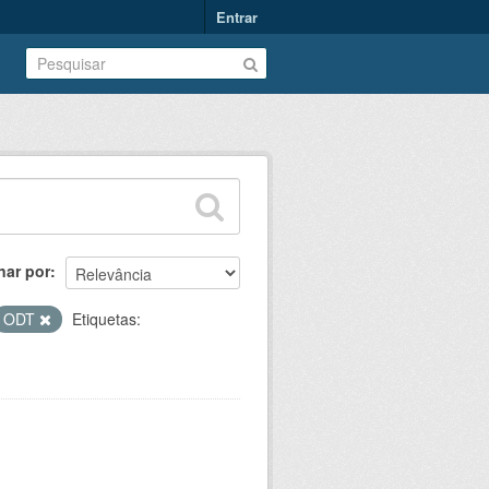
Entrar
nar por
ODT
Etiquetas: