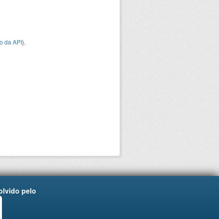
o da API
).
lvido pelo