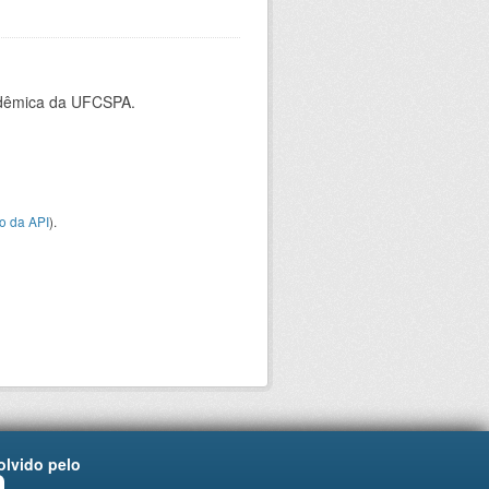
cadêmica da UFCSPA.
o da API
).
lvido pelo