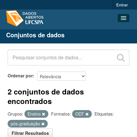
Entrar
Conjuntos de dados
Conjuntos de dados
Organizações
Grupos
Sobre
Ordenar por
2 conjuntos de dados
encontrados
Grupos:
Ensino
Formatos:
ODT
Etiquetas:
pós-graduação
Filtrar Resultados