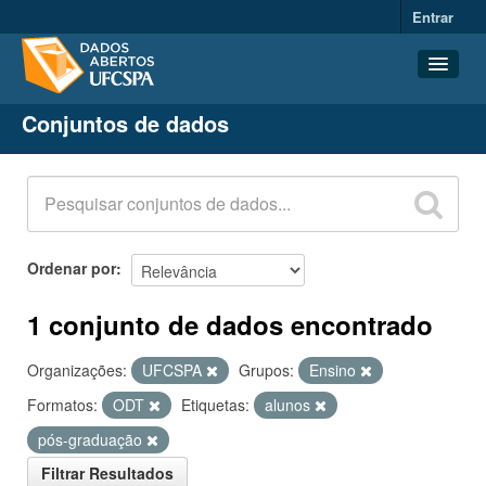
Entrar
Conjuntos de dados
Conjuntos de dados
Organizações
Grupos
Sobre
Ordenar por
1 conjunto de dados encontrado
Organizações:
UFCSPA
Grupos:
Ensino
Formatos:
ODT
Etiquetas:
alunos
pós-graduação
Filtrar Resultados