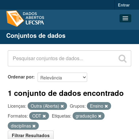
Entrar
Conjuntos de dados
Conjuntos de dados
Organizações
Grupos
Sobre
Ordenar por
1 conjunto de dados encontrado
Licenças:
Outra (Aberta)
Grupos:
Ensino
Formatos:
ODT
Etiquetas:
graduação
disciplinas
Filtrar Resultados