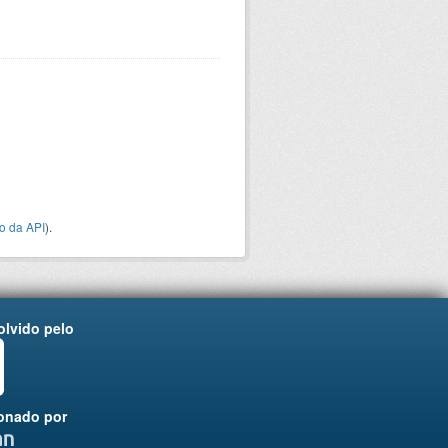
o da API
).
lvido pelo
onado por