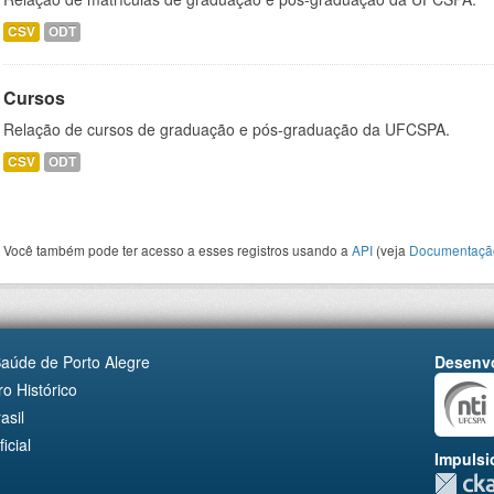
CSV
ODT
Cursos
Relação de cursos de graduação e pós-graduação da UFCSPA.
CSV
ODT
Você também pode ter acesso a esses registros usando a
API
(veja
Documentaçã
Saúde de Porto Alegre
Desenvo
o Histórico
asil
cial
Impulsi