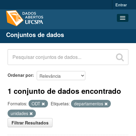
Entrar
Conjuntos de dados
Conjuntos de dados
Organizações
Grupos
Sobre
Ordenar por
1 conjunto de dados encontrado
Formatos:
ODT
Etiquetas:
departamentos
unidades
Filtrar Resultados