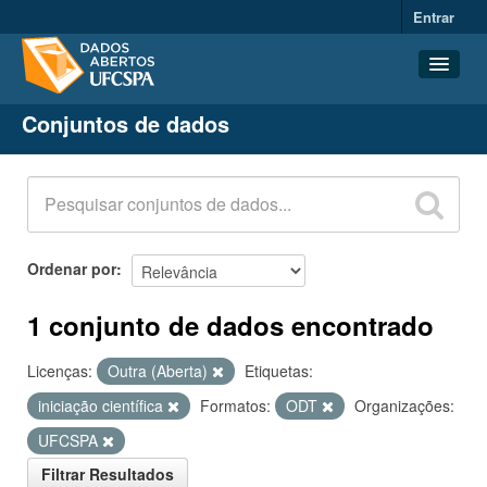
Entrar
Conjuntos de dados
Conjuntos de dados
Organizações
Grupos
Sobre
Ordenar por
1 conjunto de dados encontrado
Licenças:
Outra (Aberta)
Etiquetas:
iniciação científica
Formatos:
ODT
Organizações:
UFCSPA
Filtrar Resultados