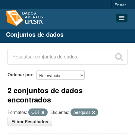
Entrar
Conjuntos de dados
Conjuntos de dados
Organizações
Grupos
Sobre
Ordenar por
2 conjuntos de dados
encontrados
Formatos:
ODT
Etiquetas:
pesquisa
Filtrar Resultados