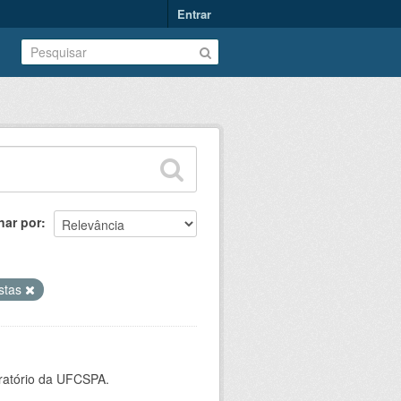
Entrar
nar por
istas
oratório da UFCSPA.