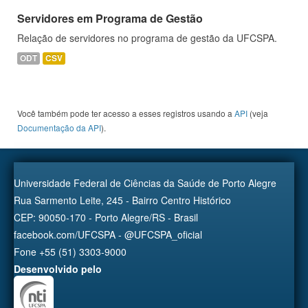
Servidores em Programa de Gestão
Relação de servidores no programa de gestão da UFCSPA.
ODT
CSV
Você também pode ter acesso a esses registros usando a
API
(veja
Documentação da API
).
Universidade Federal de Ciências da Saúde de Porto Alegre
Rua Sarmento Leite, 245 - Bairro Centro Histórico
CEP: 90050-170 - Porto Alegre/RS - Brasil
facebook.com/UFCSPA - @UFCSPA_oficial
Fone +55 (51) 3303-9000
Desenvolvido pelo