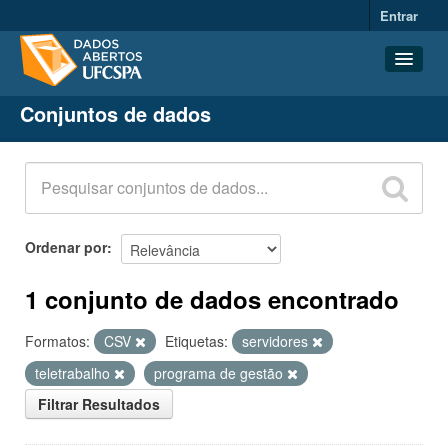
Entrar
Conjuntos de dados
Conjuntos de dados
Organizações
Grupos
Sobre
Ordenar por
1 conjunto de dados encontrado
Formatos:
CSV
Etiquetas:
servidores
teletrabalho
programa de gestão
Filtrar Resultados