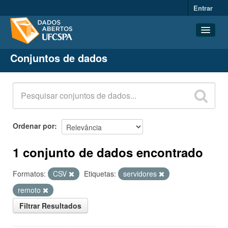
Entrar
Conjuntos de dados
Conjuntos de dados
Organizações
Grupos
Sobre
Ordenar por
1 conjunto de dados encontrado
Formatos:
CSV
Etiquetas:
servidores
remoto
Filtrar Resultados