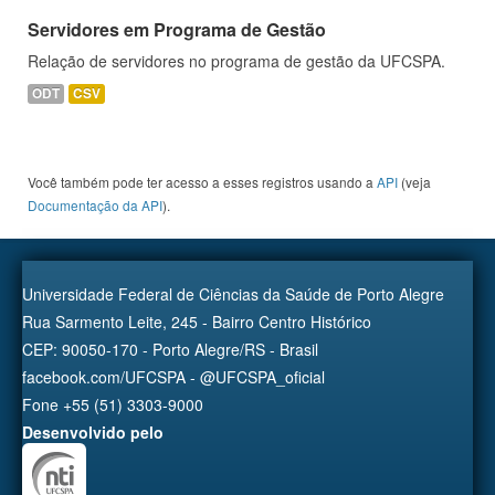
Servidores em Programa de Gestão
Relação de servidores no programa de gestão da UFCSPA.
ODT
CSV
Você também pode ter acesso a esses registros usando a
API
(veja
Documentação da API
).
Universidade Federal de Ciências da Saúde de Porto Alegre
Rua Sarmento Leite, 245 - Bairro Centro Histórico
CEP: 90050-170 - Porto Alegre/RS - Brasil
facebook.com/UFCSPA - @UFCSPA_oficial
Fone +55 (51) 3303-9000
Desenvolvido pelo