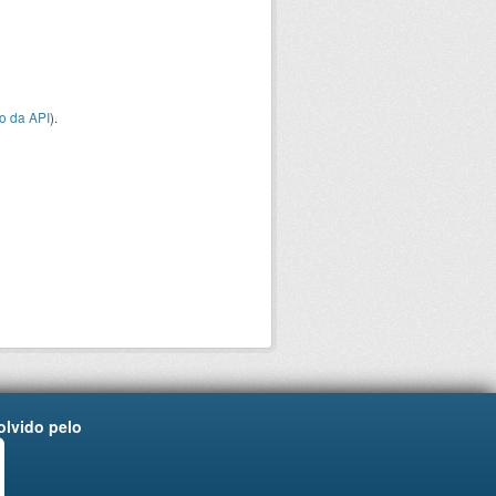
o da API
).
lvido pelo