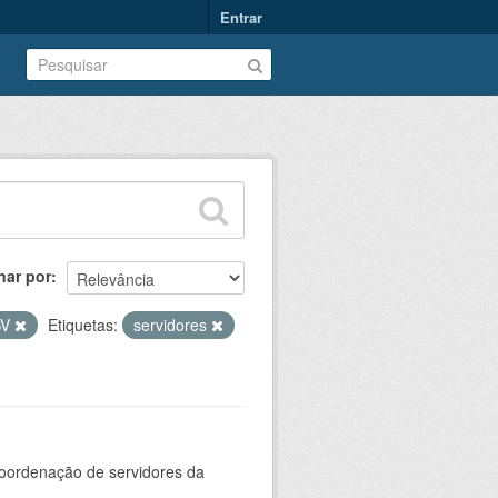
Entrar
nar por
SV
Etiquetas:
servidores
oordenação de servidores da