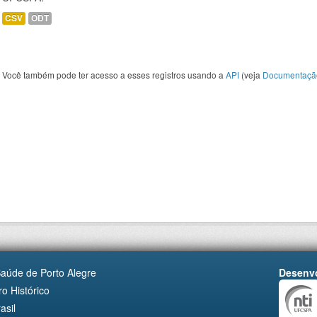
CSV
ODT
Você também pode ter acesso a esses registros usando a
API
(veja
Documentaçã
Saúde de Porto Alegre
Desenvo
o Histórico
asil