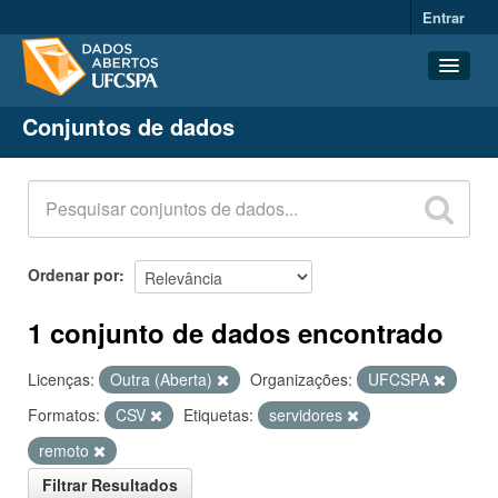
Entrar
Conjuntos de dados
Conjuntos de dados
Organizações
Grupos
Sobre
Ordenar por
1 conjunto de dados encontrado
Licenças:
Outra (Aberta)
Organizações:
UFCSPA
Formatos:
CSV
Etiquetas:
servidores
remoto
Filtrar Resultados