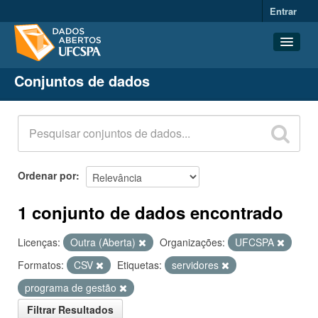
Entrar
Conjuntos de dados
Conjuntos de dados
Organizações
Grupos
Sobre
Ordenar por
1 conjunto de dados encontrado
Licenças:
Outra (Aberta)
Organizações:
UFCSPA
Formatos:
CSV
Etiquetas:
servidores
programa de gestão
Filtrar Resultados