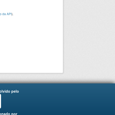
o da API
).
lvido pelo
onado por