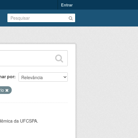
Entrar
nar por
rio
cadêmica da UFCSPA.