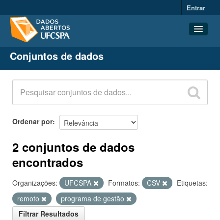
Entrar
Conjuntos de dados
Conjuntos de dados
Organizações
Grupos
Sobre
Ordenar por
2 conjuntos de dados
encontrados
Organizações:
UFCSPA
Formatos:
CSV
Etiquetas:
remoto
programa de gestão
Filtrar Resultados