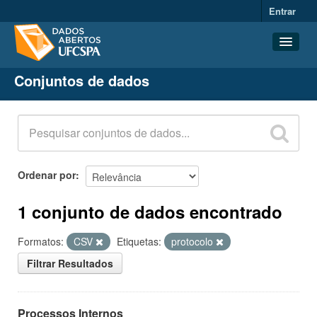
Entrar
Conjuntos de dados
Conjuntos de dados
Organizações
Grupos
Sobre
Ordenar por
1 conjunto de dados encontrado
Formatos:
CSV
Etiquetas:
protocolo
Filtrar Resultados
Processos Internos