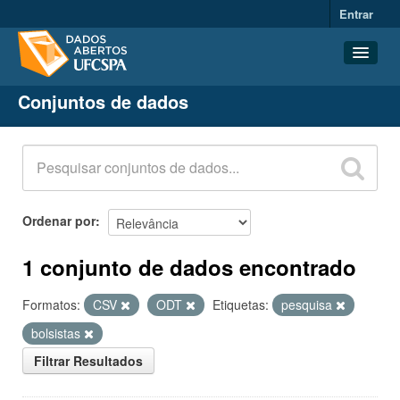
Entrar
Conjuntos de dados
Conjuntos de dados
Organizações
Grupos
Sobre
Ordenar por
1 conjunto de dados encontrado
Formatos:
CSV
ODT
Etiquetas:
pesquisa
bolsistas
Filtrar Resultados