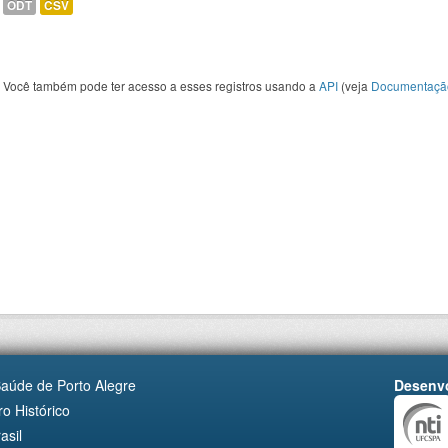
ODT
CSV
Você também pode ter acesso a esses registros usando a
API
(veja
Documentaçã
Saúde de Porto Alegre
Desenvo
o Histórico
asil