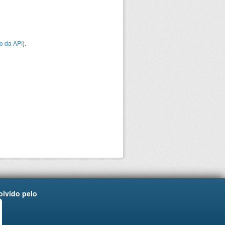
o da API
).
lvido pelo