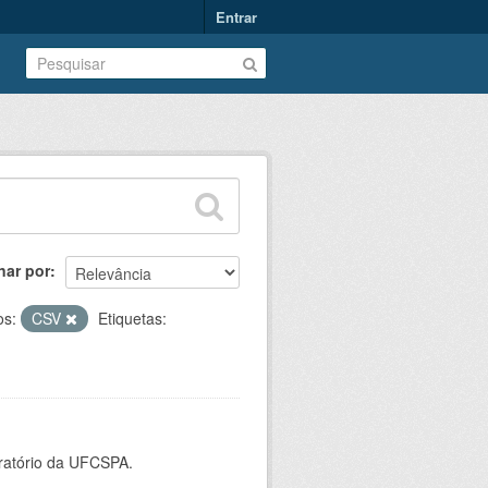
Entrar
nar por
os:
CSV
Etiquetas:
oratório da UFCSPA.