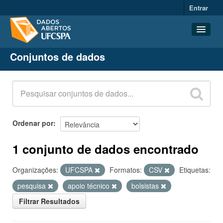
Entrar
Conjuntos de dados
Conjuntos de dados
Organizações
Grupos
Sobre
Ordenar por
1 conjunto de dados encontrado
Organizações:
UFCSPA
Formatos:
CSV
Etiquetas:
pesquisa
apoio técnico
bolsistas
Filtrar Resultados