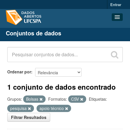
Entrar
Conjuntos de dados
Conjuntos de dados
Organizações
Grupos
Sobre
Ordenar por
1 conjunto de dados encontrado
Grupos:
Bolsas
Formatos:
CSV
Etiquetas:
pesquisa
apoio técnico
Filtrar Resultados