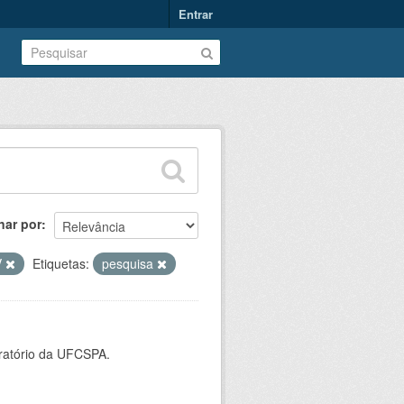
Entrar
nar por
V
Etiquetas:
pesquisa
oratório da UFCSPA.