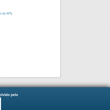
o da API
).
lvido pelo