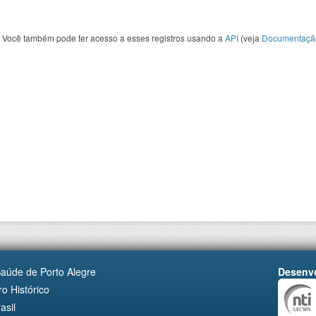
Você também pode ter acesso a esses registros usando a
API
(veja
Documentaçã
Saúde de Porto Alegre
Desenvo
o Histórico
asil