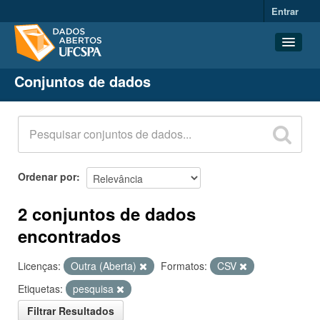
Entrar
Conjuntos de dados
Conjuntos de dados
Organizações
Grupos
Sobre
Ordenar por
2 conjuntos de dados
encontrados
Licenças:
Outra (Aberta)
Formatos:
CSV
Etiquetas:
pesquisa
Filtrar Resultados