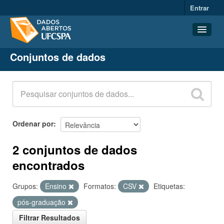
Entrar
Conjuntos de dados
Conjuntos de dados
Organizações
Grupos
Sobre
Ordenar por
2 conjuntos de dados
encontrados
Grupos:
Ensino
Formatos:
CSV
Etiquetas:
pós-graduação
Filtrar Resultados