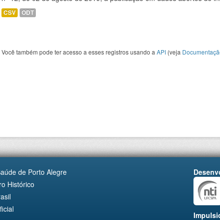
CSV
ODT
Você também pode ter acesso a esses registros usando a
API
(veja
Documentaçã
Saúde de Porto Alegre
Desenvo
o Histórico
asil
cial
Impulsi