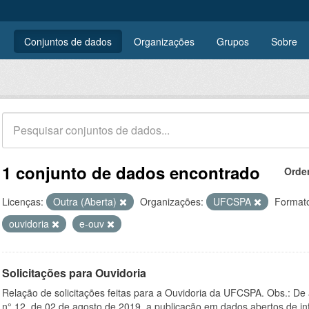
Conjuntos de dados
Organizações
Grupos
Sobre
1 conjunto de dados encontrado
Orde
Licenças:
Outra (Aberta)
Organizações:
UFCSPA
Format
ouvidoria
e-ouv
Solicitações para Ouvidoria
Relação de solicitações feitas para a Ouvidoria da UFCSPA. Obs.: De
n° 12, de 02 de agosto de 2019, a publicação em dados abertos de in