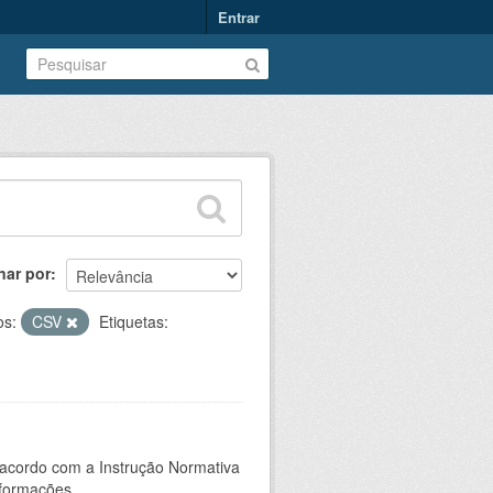
Entrar
nar por
os:
CSV
Etiquetas:
 acordo com a Instrução Normativa
formações...