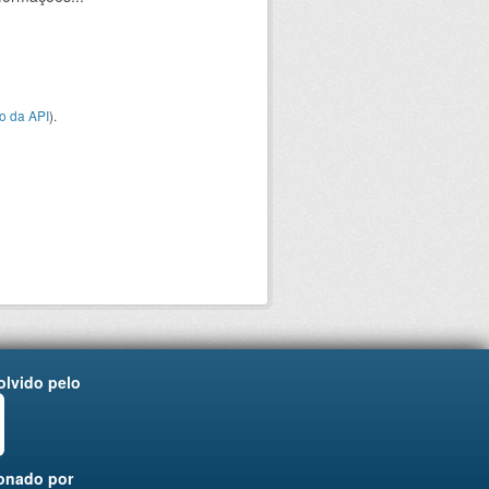
o da API
).
lvido pelo
onado por