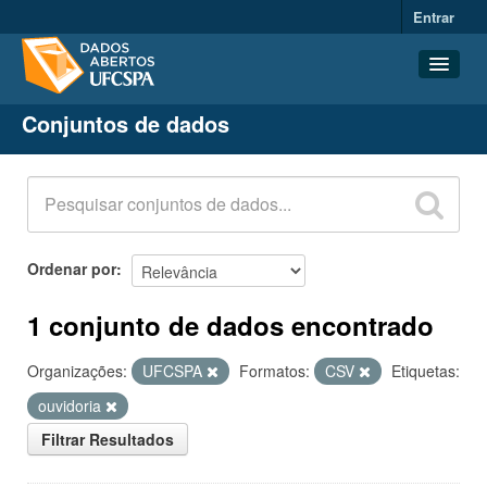
Entrar
Conjuntos de dados
Conjuntos de dados
Organizações
Grupos
Sobre
Ordenar por
1 conjunto de dados encontrado
Organizações:
UFCSPA
Formatos:
CSV
Etiquetas:
ouvidoria
Filtrar Resultados