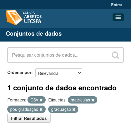
Entrar
Conjuntos de dados
Conjuntos de dados
Organizações
Grupos
Sobre
Ordenar por
1 conjunto de dados encontrado
Formatos:
CSV
Etiquetas:
matrículas
pós-graduação
graduação
Filtrar Resultados