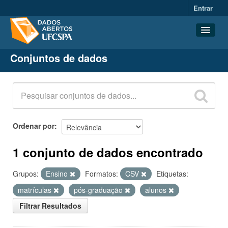
Entrar
Conjuntos de dados
Conjuntos de dados
Organizações
Grupos
Sobre
Ordenar por
1 conjunto de dados encontrado
Grupos:
Ensino
Formatos:
CSV
Etiquetas:
matrículas
pós-graduação
alunos
Filtrar Resultados