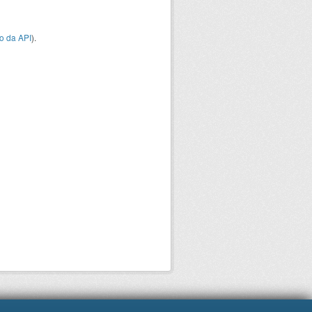
o da API
).