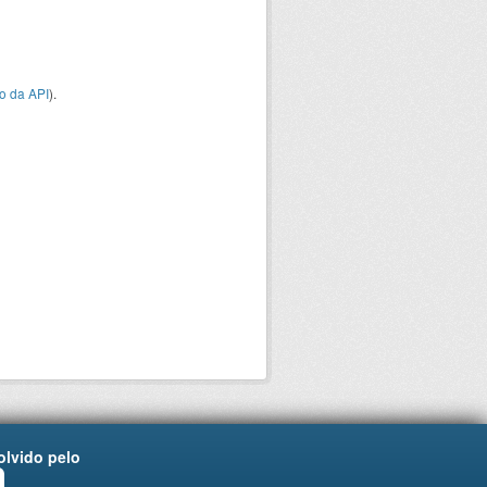
o da API
).
lvido pelo