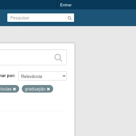
Entrar
nar por
ículas
graduação