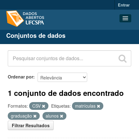
Entrar
Conjuntos de dados
Conjuntos de dados
Organizações
Grupos
Sobre
Ordenar por
1 conjunto de dados encontrado
Formatos:
CSV
Etiquetas:
matrículas
graduação
alunos
Filtrar Resultados