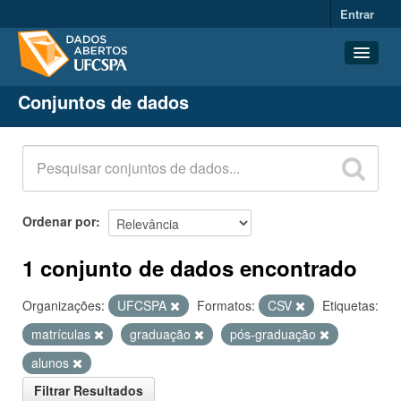
Entrar
Conjuntos de dados
Conjuntos de dados
Organizações
Grupos
Sobre
Ordenar por
1 conjunto de dados encontrado
Organizações:
UFCSPA
Formatos:
CSV
Etiquetas:
matrículas
graduação
pós-graduação
alunos
Filtrar Resultados