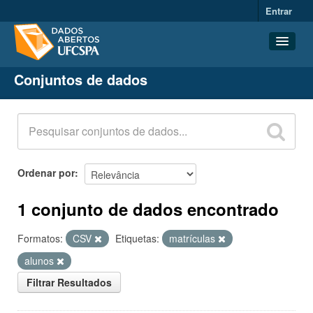
Entrar
Conjuntos de dados
Conjuntos de dados
Organizações
Grupos
Sobre
Ordenar por
1 conjunto de dados encontrado
Formatos:
CSV
Etiquetas:
matrículas
alunos
Filtrar Resultados