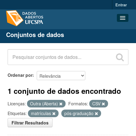
Entrar
Conjuntos de dados
Conjuntos de dados
Organizações
Grupos
Sobre
Ordenar por
1 conjunto de dados encontrado
Licenças:
Outra (Aberta)
Formatos:
CSV
Etiquetas:
matrículas
pós-graduação
Filtrar Resultados