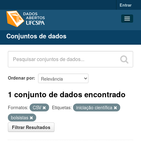
Entrar
Conjuntos de dados
Conjuntos de dados
Organizações
Grupos
Sobre
Ordenar por
1 conjunto de dados encontrado
Formatos:
CSV
Etiquetas:
iniciação científica
bolsistas
Filtrar Resultados