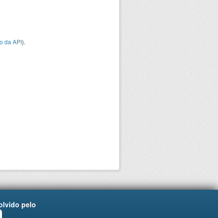
o da API
).
lvido pelo