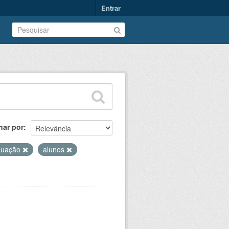
Entrar
nar por
duação
alunos