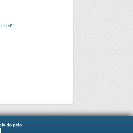
o da API
).
lvido pelo