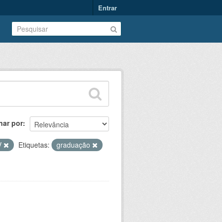
Entrar
nar por
V
Etiquetas:
graduação