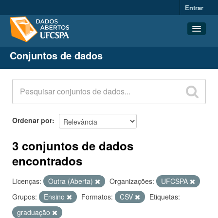
Entrar
Conjuntos de dados
Conjuntos de dados
Organizações
Grupos
Sobre
Ordenar por
3 conjuntos de dados
encontrados
Licenças:
Outra (Aberta)
Organizações:
UFCSPA
Grupos:
Ensino
Formatos:
CSV
Etiquetas:
graduação