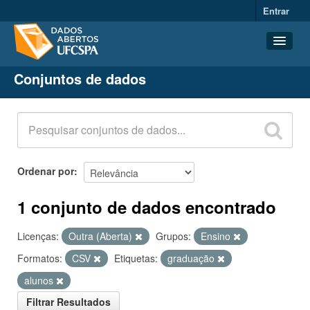
Entrar
Conjuntos de dados
Conjuntos de dados
Organizações
Grupos
Sobre
Ordenar por
1 conjunto de dados encontrado
Licenças:
Outra (Aberta)
Grupos:
Ensino
Formatos:
CSV
Etiquetas:
graduação
alunos
Filtrar Resultados