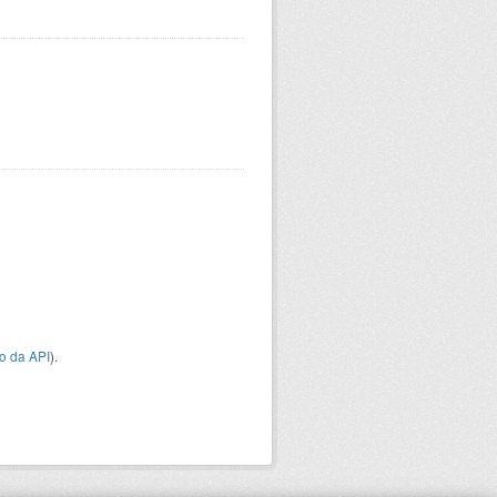
o da API
).