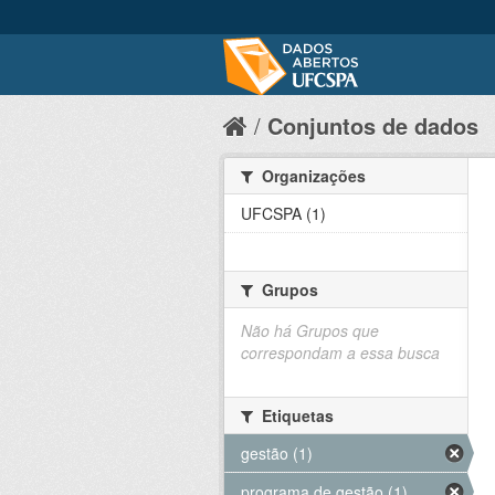
Conjuntos de dados
Organizações
UFCSPA (1)
Grupos
Não há Grupos que
correspondam a essa busca
Etiquetas
gestão (1)
programa de gestão (1)