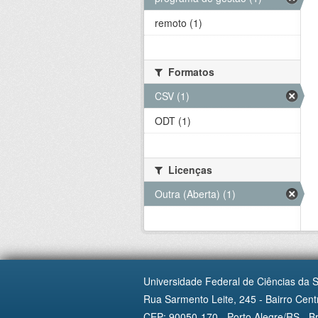
remoto (1)
Formatos
CSV (1)
ODT (1)
Licenças
Outra (Aberta) (1)
Universidade Federal de Ciências da 
Rua Sarmento Leite, 245 - Bairro Centr
CEP: 90050-170 - Porto Alegre/RS - Br