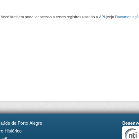
Você também pode ter acesso a esses registros usando a
API
(veja
Documentaçã
Saúde de Porto Alegre
Desenvo
o Histórico
asil