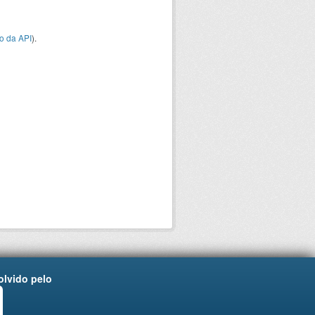
o da API
).
lvido pelo