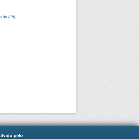
o da API
).
lvido pelo