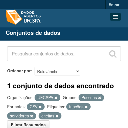
Entrar
Conjuntos de dados
Conjuntos de dados
Organizações
Grupos
Sobre
Ordenar por
1 conjunto de dados encontrado
Organizações:
UFCSPA
Grupos:
Pessoas
Formatos:
CSV
Etiquetas:
funções
servidores
chefias
Filtrar Resultados