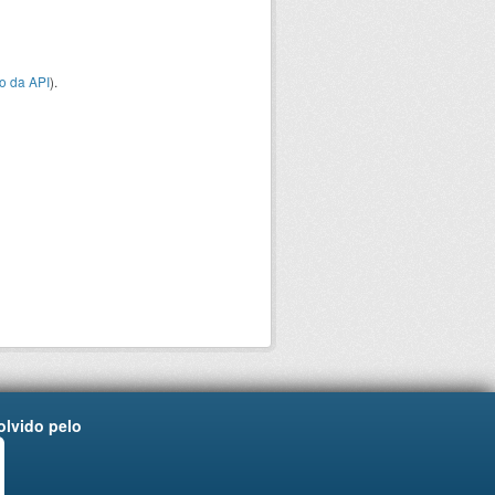
o da API
).
lvido pelo