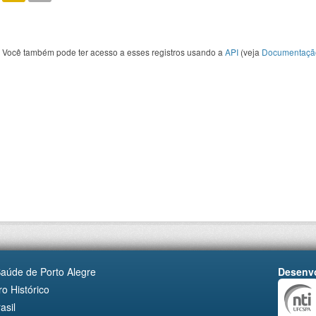
Você também pode ter acesso a esses registros usando a
API
(veja
Documentaçã
Saúde de Porto Alegre
Desenvo
o Histórico
asil