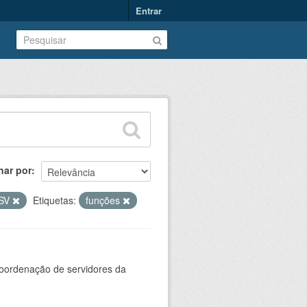
Entrar
nar por
SV
Etiquetas:
funções
oordenação de servidores da