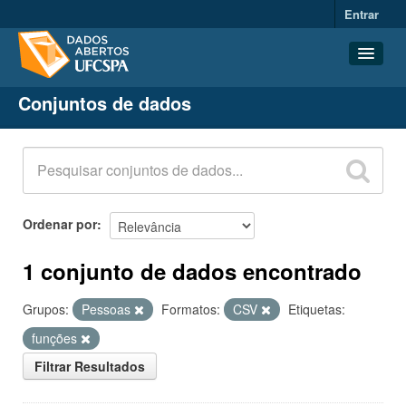
Entrar
Conjuntos de dados
Conjuntos de dados
Organizações
Grupos
Sobre
Ordenar por
1 conjunto de dados encontrado
Grupos:
Pessoas
Formatos:
CSV
Etiquetas:
funções
Filtrar Resultados