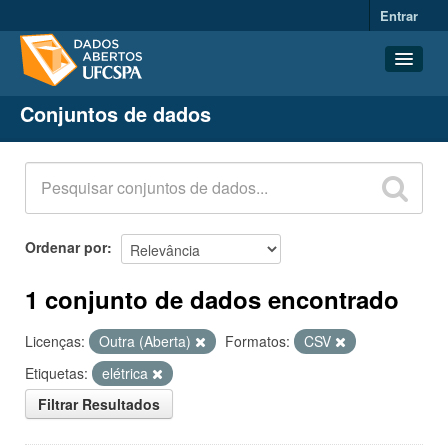
Entrar
Conjuntos de dados
Conjuntos de dados
Organizações
Grupos
Sobre
Ordenar por
1 conjunto de dados encontrado
Licenças:
Outra (Aberta)
Formatos:
CSV
Etiquetas:
elétrica
Filtrar Resultados