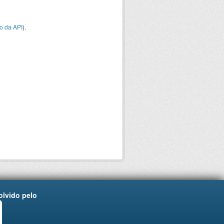
o da API
).
lvido pelo